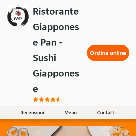
Passa
Ristorante
al
contenuto
Giappones
principale
e Pan -
Ordina online
Sushi
Giappones
e
Recensioni
Menu
Contatti